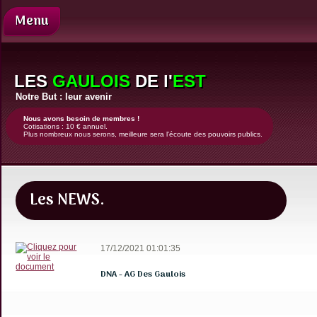
Menu
Présentation
Nos
LES
GAULOIS
DE l'
EST
demandes
Notre But : leur avenir
Comité
de
Nous avons besoin de membres !
Cotisations : 10 € annuel.
direction
Plus nombreux nous serons, meilleure sera l'écoute des pouvoirs publics.
Revue
de
presse
Les NEWS.
Contact
Enfants
Justice
17/12/2021 01:01:35
Famille
DNA - AG Des Gaulois
d'accueil
News
Coups