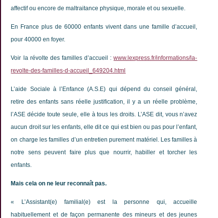
de
affectif ou encore de maltraitance physique, morale et ou sexuelle.
gueule
En France plus de 60000 enfants vivent dans une famille d’accueil,
Témoignages
pour 40000 en foyer.
Partenaires
Voir la révolte des familles d’accueil :
www.lexpress.fr/informations/la-
revolte-des-familles-d-accueil_649204.html
L’aide Sociale à l’Enfance (A.S.E) qui dépend du conseil général,
retire des enfants sans réelle justification, il y a un réelle problème,
l’ASE décide toute seule, elle à tous les droits. L’ASE dit, vous n’avez
aucun droit sur les enfants, elle dit ce qui est bien ou pas pour l’enfant,
on charge les familles d’un entretien purement matériel. Les familles à
notre sens peuvent faire plus que nourrir, habiller et torcher les
enfants.
Mais cela on ne leur reconnaît pas.
« L’Assistant(e) familial(e) est la personne qui, accueille
habituellement et de façon permanente des mineurs et des jeunes