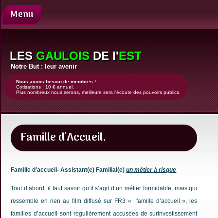
Menu
Présentation
Nos
LES
GAULOIS
DE l'
EST
demandes
Notre But : leur avenir
Comité
de
Nous avons besoin de membres !
Cotisations : 10 € annuel.
direction
Plus nombreux nous serons, meilleure sera l'écoute des pouvoirs publics.
Revue
de
presse
Famille d'Accueil.
Contact
Enfants
Justice
Famille d’accueil- Assistant(e) Familial(e)
un métier à risque
Famille
Tout d’abord, il faut savoir qu’il s’agit d’un métier formidable, mais qui
d'accueil
ressemble en rien au film diffusé sur FR3 « famille d’accueil », les
News
familles d’accueil sont régulièrement accusées de surinvestissement
Coups